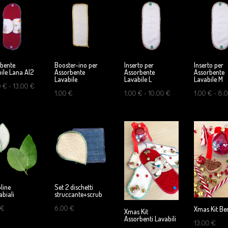
bente
Booster-ino per
Inserto per
Inserto per
ile Lana AI2
Assorbente
Assorbente
Assorbente
Lavabile
Lavabile L
Lavabile M
Fascia
0
€
-
13,00
€
Fascia
1,00
€
1,00
€
-
10,00
€
1,00
€
-
8,
di
di
prezzo:
prezzo:
da
da
10,00 €
1,00 €
a
a
13,00 €
10,00 €
oline
Set 2 dischetti
abiali
struccante+scrub
€
6,00
€
Xmas Kit Be
Xmas Kit
Assorbenti Lavabili
13,00
€