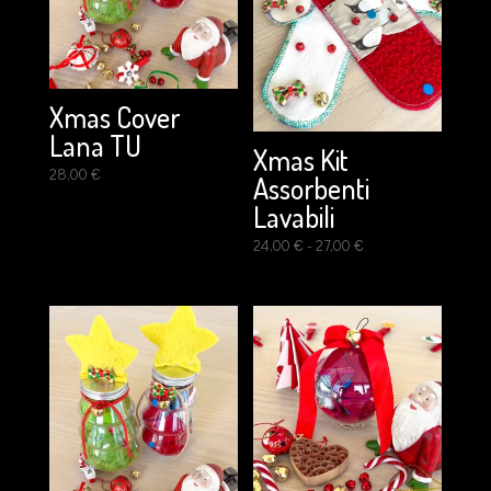
Xmas Cover
Lana TU
Xmas Kit
28,00
€
Assorbenti
Lavabili
Fascia
24,00
€
-
27,00
€
di
prezzo:
da
24,00 €
a
27,00 €