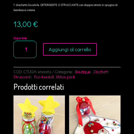
1 dischetto lavabile DETERGENTE E STRUCCANTE con doppio strato in spugna di
bamboo e cotone
13,00
€
Disponibile
Xmas
Aggiungi al carrello
Kit
Tisana
Relax
quantità
COD:
CTUGH-xmastis
Categorie:
Boutique
,
Dischetti
Struccanti
,
Eco-lavabili
,
XMas pack
Prodotti correlati