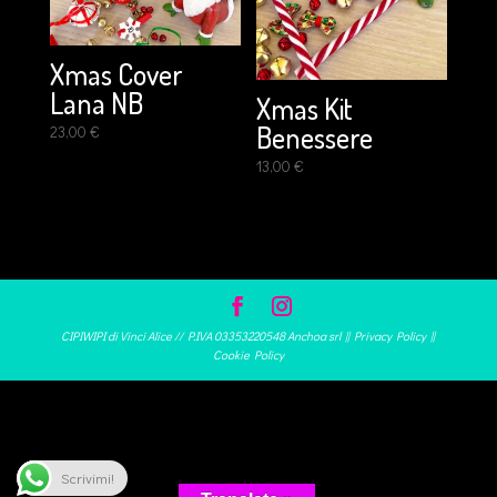
Xmas Cover
Lana NB
Xmas Kit
Benessere
23,00
€
13,00
€
CIPIWIPI di Vinci Alice // P.IVA 03353220548 Anchoa srl ||
Privacy Policy
||
Cookie Policy
Scrivimi!