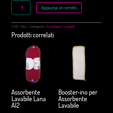
Inserto
Aggiungi al carrello
per
Assorbente
Lavabile
L
quantità
COD:
IALL
Categoria:
Assorbenti Lavabili
Prodotti correlati
Assorbente
Booster-ino per
Lavabile Lana
Assorbente
AI2
Lavabile