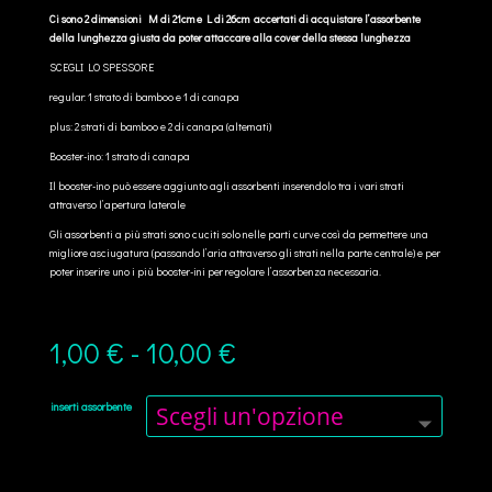
Ci sono 2 dimensioni M di 21cm e L di 26cm accertati di acquistare l’assorbente
della lunghezza giusta da poter attaccare alla cover della stessa lunghezza
SCEGLI LO SPESSORE
regular: 1 strato di bamboo e 1 di canapa
plus: 2 strati di bamboo e 2 di canapa (alternati)
Booster-ino: 1 strato di canapa
Il booster-ino può essere aggiunto agli assorbenti inserendolo tra i vari strati
attraverso l’apertura laterale
Gli assorbenti a più strati sono cuciti solo nelle parti curve così da permettere una
migliore asciugatura (passando l’aria attraverso gli strati nella parte centrale) e per
poter inserire uno i più booster-ini per regolare l’assorbenza necessaria.
Fascia
1,00
€
-
10,00
€
di
prezzo:
da
inserti assorbente
1,00 €
a
10,00 €