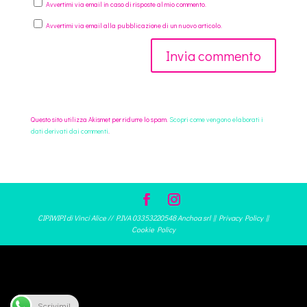
Avvertimi via email in caso di risposte al mio commento.
Avvertimi via email alla pubblicazione di un nuovo articolo.
Questo sito utilizza Akismet per ridurre lo spam.
Scopri come vengono elaborati i
dati derivati dai commenti
.
CIPIWIPI di Vinci Alice // P.IVA 03353220548 Anchoa srl ||
Privacy Policy
||
Cookie Policy
Scrivimi!