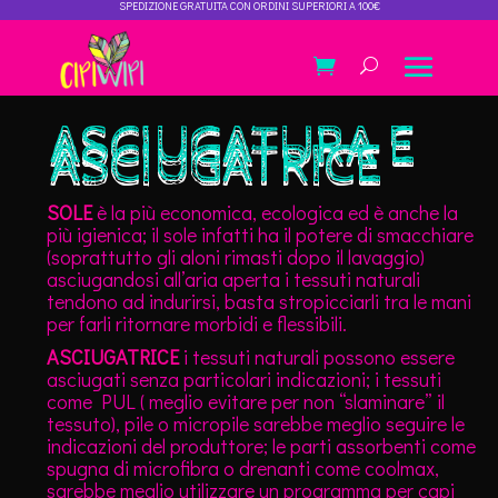
SPEDIZIONE GRATUITA CON ORDINI SUPERIORI A 100€
ASCIUGATURA E
ASCIUGATRICE
SOLE
è la più economica, ecologica ed è anche la
più igienica; il sole infatti ha il potere di smacchiare
(soprattutto gli aloni rimasti dopo il lavaggio)
asciugandosi all’aria aperta i tessuti naturali
tendono ad indurirsi, basta stropicciarli tra le mani
per farli ritornare morbidi e flessibili.
ASCIUGATRICE
i tessuti naturali possono essere
asciugati senza particolari indicazioni; i tessuti
come PUL ( meglio evitare per non “slaminare” il
tessuto), pile o micropile sarebbe meglio seguire le
indicazioni del produttore; le parti assorbenti come
spugna di microfibra o drenanti come coolmax,
sarebbe meglio utilizzare un programma per capi