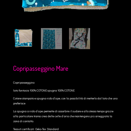
Copripasseggino Mare
Copripasseggino
lato fantasia 100% COTONE spugna 100% COTONE
Cotone stampato e spugna nido d’ape, con la possibilità di metterlo dal lato che uno
preferisce
La spugna a nido d’ape permette di assorbire il sudore e allo stesso tempo grazie
alla particolare trama crea delle celle d’aria che mantengono più arieggiata la
zona di contatto.
Tessuti certificati Oeko-Tex Standard