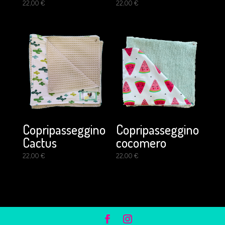
22,00
€
22,00
€
Copripasseggino
Copripasseggino
Cactus
cocomero
22,00
€
22,00
€