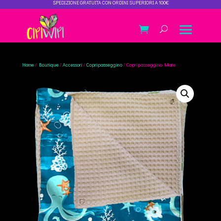
SPEDIZIONE GRATUITA CON ORDINI SUPERIORI A 100€
Home
/
Boutique
/
Accessori
/
Copripasseggino
/ Copripasseggino Mare