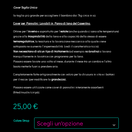
Cover Taglia Unica
la taglia più grande per accogliere il bambino dai 7kg circa in sù
Cover per Pannolini Lavabili in Panno di lana del Casentino.
Ottime per l’
inverno
e soprattutto per l’
estate
(anche quando ci sono alte temperature)
grazie alla
traspirabilità
della lana e alla capacità della stessa di essere
termoregolatrice;
la tessitura e la lavorazione meccanica alla quale viene
sottoposta ne aumenta l’impermeabilità (vedi il caratteristico riccio).
Non necessitano di alcun tipo di trattamento
(ad esempio
no lanolina
) si lavano
tranquillamente in lavatrice con programma per la lana.
Possono essere lavate una volta al mese, durante il mese tra un cambio e l’altro
basta metterle fuori a prendere aria.
Completamente fatte artigianalmente con velcro per la chiusura in vita e i bottoni
per il resize (per modificare la
grandezza
),
Possono essere utilizzate come cover di pannolini interamente assorbenti
(fitted/muslin/ciripà).
25,00
€
Colore Strap