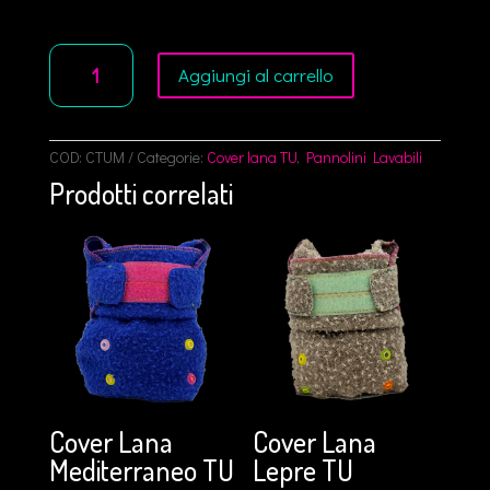
Cover
Aggiungi al carrello
Lana
Marzapane
TU
quantità
COD:
CTUM
Categorie:
Cover lana TU
,
Pannolini Lavabili
Prodotti correlati
Cover Lana
Cover Lana
Mediterraneo TU
Lepre TU