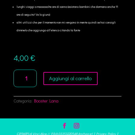
lunghi viaggi o moooooolte ore di sonno (esistono bambini che dormono anche 11
ore di seguito! Ve lo giuro)
altri utilizzi che per il momento non mi vengono in mente quindi se hai consigli
dimmelo che aggiungo all’elenco citando la fonte
4,00
€
Booster
Aggiungi al carrello
in
Lana
per
Cover
quantità
Categoria:
Booster Lana
CIPIWIPI di Vinci Alice // P.IVA 03353220548 Anchoa srl ||
Privacy Policy
||