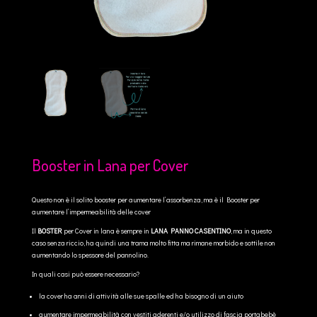
Booster in Lana per Cover
Questo non è il solito booster per aumentare l’assorbenza, ma è il Booster per
aumentare l’impermeabilità delle cover
Il
BOSTER
per Cover in lana è sempre in
LANA PANNO CASENTINO
, ma in questo
caso senza riccio, ha quindi una trama molto fitta ma rimane morbido e sottile non
aumentando lo spessore del pannolino.
In quali casi può essere necessario?
la cover ha anni di attività alle sue spalle ed ha bisogno di un aiuto
aumentare impermeabilità con vestiti aderenti e/o utilizzo di fascia portabebè